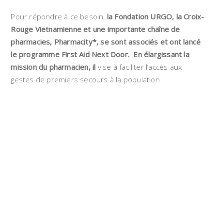
Pour répondre à ce besoin,
la Fondation URGO, la Croix-
Rouge Vietnamienne et une importante chaîne de
pharmacies, Pharmacity*, se sont associés et ont lancé
le programme
First Aid Next Door. En élargissant la
mission du pharmacien, il
vise à faciliter l’accès aux
gestes de premiers secours à la population
vietnamienne.
Cette formation certifiante, accréditée par le Ministère
de la Santé Vietnamien, permet aux pharmaciens de
fournir des soins de base pour les blessures mineures,
réduisant ainsi la nécessité de consulter un médecin ou
de se rendre à l’hôpital.
*Pharmacity est la seconde chaîne de pharmacies au
Vietnam, regroupant plus de 1 00 points de vente et