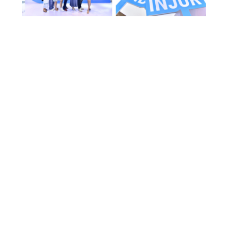
Croix Rouge & Fondation Urgo : un partenariat
durable pour lutter contre la malnutrition